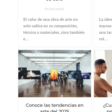
01/04/2025
El valor de una obra de arte no
La iden
solo radica en su composición,
marcas 
técnica o materiales, sino también
una tar
e…
col…
Conoce las tendencias en
¿Cu
arte del 2025
po