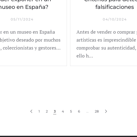
useo en España?
falsificaciones
05/11/2024
04/10/2024
r en un museo en España
Antes de vender o comprar 
objetivo deseado por muchos
artísticas es imprescindible
s, coleccionistas y gestores…
comprobar su autenticidad,
ello h…
1
2
3
4
5
6
…
28