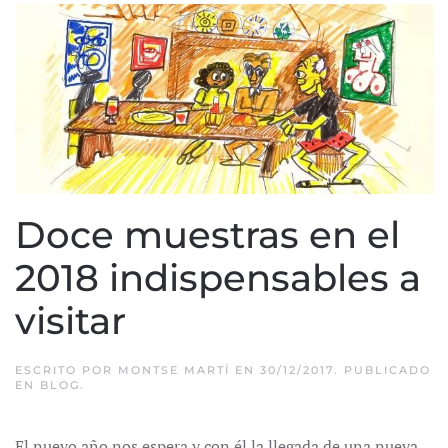
Doce muestras en el
2018 indispensables a
visitar
ESCRITO POR
MONTSE MARTÍ
EN
30/12/2017
. PUBLICADO
EN
BLOG
.
El nuevo año nos espera y con él la llegada de una nueva