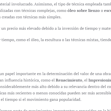
aterial involucrado. Asimismo, el tipo de técnica empleada ta
ealizadas con técnicas complejas, como
óleo sobre lienzo
o
esc
s creadas con técnicas más simples.
 un precio más elevado debido a la inversión de tiempo y mater
 tiempo, como el óleo, la escultura o las técnicas mixtas, tiend
n papel importante en la determinación del valor de una obra
an influencia histórica, como el
Renacimiento
, el
Impresioni
onsiderablemente más alto debido a su relevancia dentro del c
ísticas más recientes o menos conocidas pueden ser más accesibl
n el tiempo si el movimiento gana popularidad.
e forman parte de movimientos importantes y conocidos en la hi